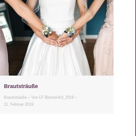
Brautsträuße
Brautsträuße
Von
LF-BlumenAd_2019
11. Februar 2019