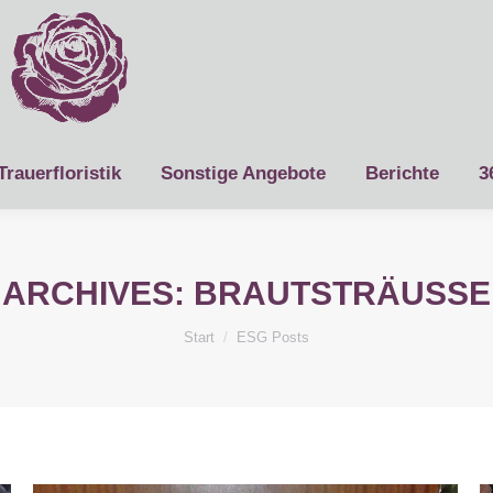
Trauerfloristik
Sonstige Angebote
Berichte
3
ARCHIVES:
BRAUTSTRÄUSSE
Sie befinden sich hier:
Start
ESG Posts