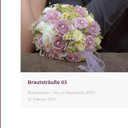
Brautsträuße 03
Brautsträuße
Von
LF-BlumenAd_2019
11. Februar 2019