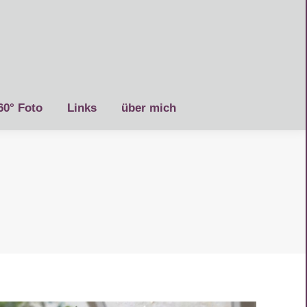
60° Foto
Links
über mich