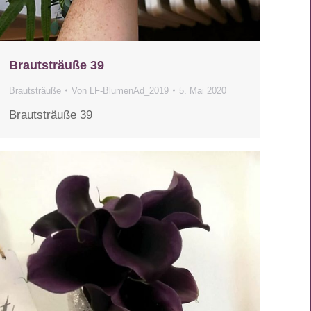
Brautsträuße 39
Brautsträuße
Von
LF-BlumenAd_2019
5. Mai 2020
Brautsträuße 39