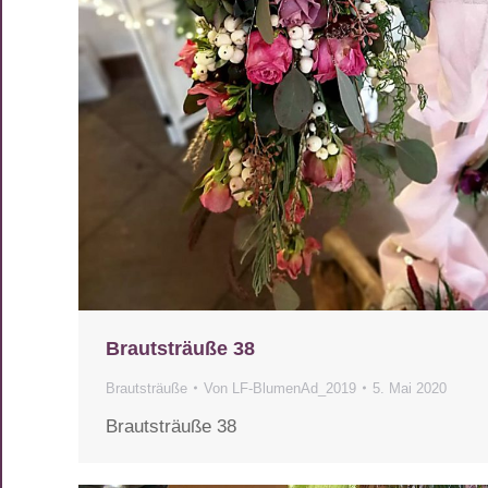
Brautsträuße 38
Brautsträuße
Von
LF-BlumenAd_2019
5. Mai 2020
Brautsträuße 38