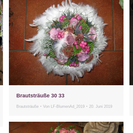
Brautsträuße 30 33
Brautsträuße
Von
LF-BlumenAd_2019
20. Juni 2019