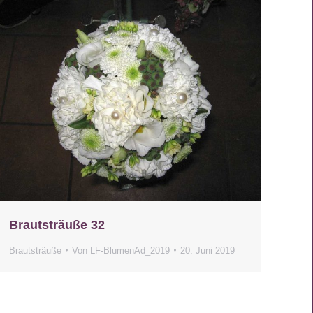
Brautsträuße 32
Brautsträuße
Von
LF-BlumenAd_2019
20. Juni 2019