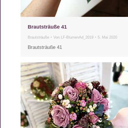
Brautsträuße 41
Brautsträuße
Von
LF-BlumenAd_2019
5. Mai 2020
Brautsträuße 41