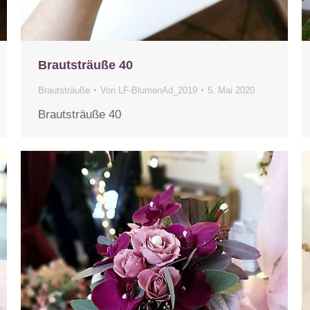
Brautsträuße 40
Brautsträuße
Von
LF-BlumenAd_2019
5. Mai 2020
Brautsträuße 40