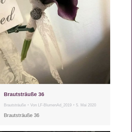
Brautsträuße 36
Brautsträuße
Von
LF-BlumenAd_2019
5. Mai 2020
Brautsträuße 36