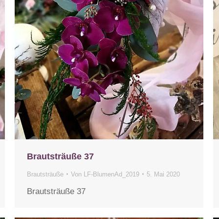
Brautsträuße 37
Brautsträuße
Von
LF-BlumenAd_2019
5. Mai 2020
Brautsträuße 37