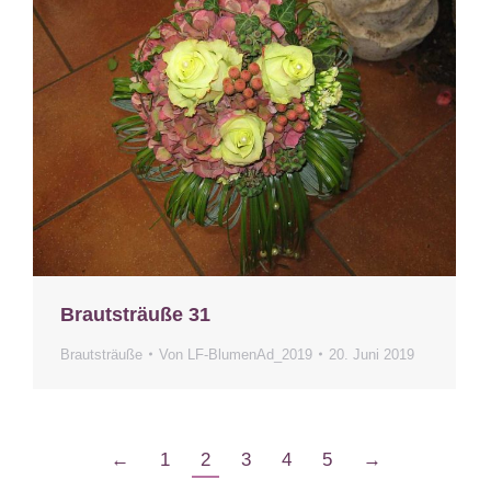
Brautsträuße 31
Brautsträuße
Von
LF-BlumenAd_2019
20. Juni 2019
←
1
2
3
4
5
→