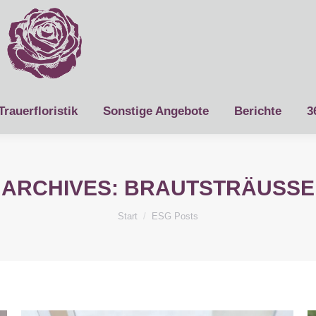
Trauerfloristik
Sonstige Angebote
Berichte
3
ARCHIVES:
BRAUTSTRÄUSSE
Sie befinden sich hier:
Start
ESG Posts