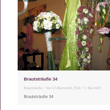
Brautsträuße 34
Brautsträuße
Von
LF-BlumenAd_2019
5. Mai 2020
Brautsträuße 34