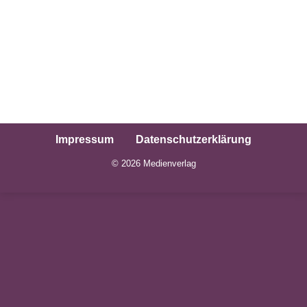
Herbst
Herbst
Von
LF-BlumenAd_2019
24. Oktober 2019
Impressum
Datenschutzerklärung
© 2026
Medienverlag