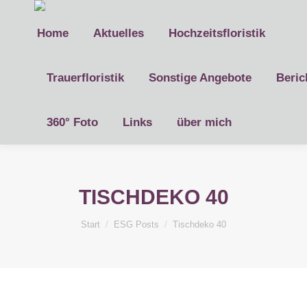
Home
Aktuelles
Hochzeitsfloristik
Trauerfloristik
Sonstige Angebote
Beric
360° Foto
Links
über mich
TISCHDEKO 40
Sie befinden sich hier:
Start
ESG Posts
Tischdeko 40