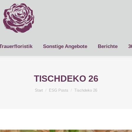
Trauerfloristik
Sonstige Angebote
Berichte
3
TISCHDEKO 26
Sie befinden sich hier:
Start
ESG Posts
Tischdeko 26