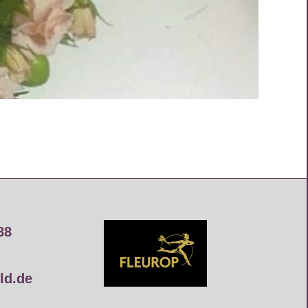
88
ld.de