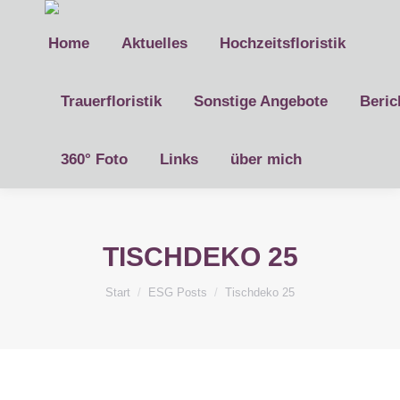
Home
Aktuelles
Hochzeitsfloristik
Trauerfloristik
Sonstige Angebote
Beric
360° Foto
Links
über mich
TISCHDEKO 25
Sie befinden sich hier:
Start
ESG Posts
Tischdeko 25